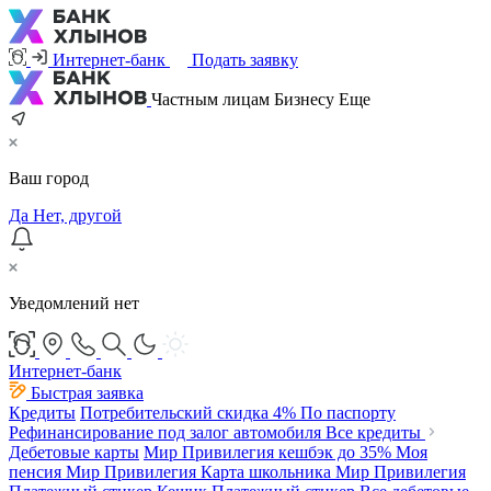
Интернет-банк
Подать заявку
Частным лицам
Бизнесу
Еще
Ваш город
Да
Нет, другой
Уведомлений нет
Интернет-банк
Быстрая заявка
Кредиты
Потребительский
скидка 4%
По паспорту
Рефинансирование под залог автомобиля
Все кредиты
Дебетовые карты
Мир Привилегия
кешбэк до 35%
Моя
пенсия Мир Привилегия
Карта школьника Мир Привилегия