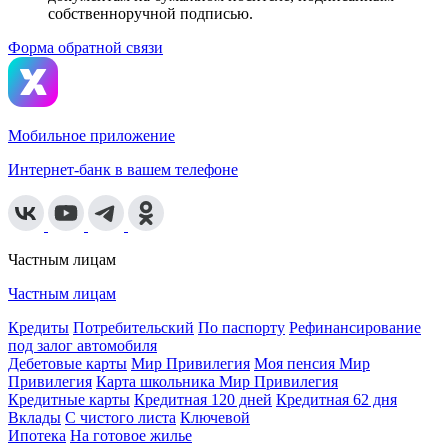
собственноручной подписью.
Форма обратной связи
Мобильное приложение
Интернет-банк в вашем телефоне
Частным лицам
Частным лицам
Кредиты
Потребительский
По паспорту
Рефинансирование
под залог автомобиля
Дебетовые карты
Мир Привилегия
Моя пенсия Мир
Привилегия
Карта школьника Мир Привилегия
Кредитные карты
Кредитная 120 дней
Кредитная 62 дня
Вклады
С чистого листа
Ключевой
Ипотека
На готовое жилье