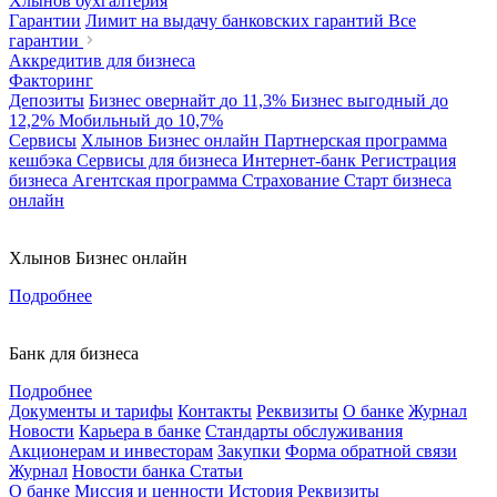
Хлынов бухгалтерия
Гарантии
Лимит на выдачу банковских гарантий
Все
гарантии
Аккредитив для бизнеса
Факторинг
Депозиты
Бизнес овернайт
до 11,3%
Бизнес выгодный
до
12,2%
Мобильный
до 10,7%
Сервисы
Хлынов Бизнес онлайн
Партнерская программа
кешбэка
Сервисы для бизнеса
Интернет-банк
Регистрация
бизнеса
Агентская программа
Страхование
Старт бизнеса
онлайн
Хлынов Бизнес онлайн
Подробнее
Банк для бизнеса
Подробнее
Документы и тарифы
Контакты
Реквизиты
О банке
Журнал
Новости
Карьера в банке
Стандарты обслуживания
Акционерам и инвесторам
Закупки
Форма обратной связи
Журнал
Новости банка
Статьи
О банке
Миссия и ценности
История
Реквизиты