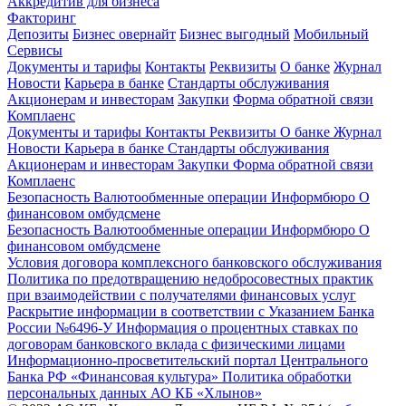
Аккредитив для бизнеса
Факторинг
Депозиты
Бизнес овернайт
Бизнес выгодный
Мобильный
Сервисы
Документы и тарифы
Контакты
Реквизиты
О банке
Журнал
Новости
Карьера в банке
Стандарты обслуживания
Акционерам и инвесторам
Закупки
Форма обратной связи
Комплаенс
Документы и тарифы
Контакты
Реквизиты
О банке
Журнал
Новости
Карьера в банке
Стандарты обслуживания
Акционерам и инвесторам
Закупки
Форма обратной связи
Комплаенс
Безопасность
Валютообменные операции
Информбюро
О
финансовом омбудсмене
Безопасность
Валютообменные операции
Информбюро
О
финансовом омбудсмене
Условия договора комплексного банковского обслуживания
Политика по предотвращению недобросовестных практик
при взаимодействии с получателями финансовых услуг
Раскрытие информации в соответствии с Указанием Банка
России №6496-У
Информация о процентных ставках по
договорам банковского вклада с физическими лицами
Информационно-просветительский портал Центрального
Банка РФ «Финансовая культура»
Политика обработки
персональных данных АО КБ «Хлынов»