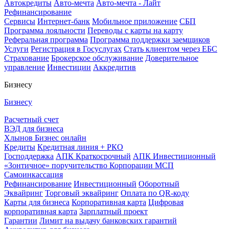
Автокредиты
Авто-мечта
Авто-мечта - Лайт
Рефинансирование
Сервисы
Интернет-банк
Мобильное приложение
СБП
Программа лояльности
Переводы с карты на карту
Реферальная программа
Программа поддержки заемщиков
Услуги
Регистрация в Госуслугах
Стать клиентом через ЕБС
Страхование
Брокерское обслуживание
Доверительное
управление
Инвестиции
Аккредитив
Бизнесу
Бизнесу
Расчетный счет
ВЭД для бизнеса
Хлынов Бизнес онлайн
Кредиты
Кредитная линия + РКО
Господдержка
АПК Краткосрочный
АПК Инвестиционный
«Зонтичное» поручительство Корпорации МСП
Самоинкассация
Рефинансирование
Инвестиционный
Оборотный
Эквайринг
Торговый эквайринг
Оплата по QR-коду
Карты для бизнеса
Корпоративная карта
Цифровая
корпоративная карта
Зарплатный проект
Гарантии
Лимит на выдачу банковских гарантий