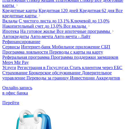
Платежный стикер Кешик
Платежный стикер
Все дебетовые
карты
Кредитные карты
Кредитная 120 дней
Кредитная 62 дня
Все
кредитные карты
Вклады
С чистого листа
до 13,1%
Ключевой
до 13,0%
Накопительный счет
до 13,0%
Все вклады
Ипотека
На готовое жилье
Все ипотечные программы
Автокредиты
Авто-мечта
Авто-мечта - Лайт
Рефинансирование
Сервисы
Интернет-банк
Мобильное приложение
СБП
Программа лояльности
Переводы с карты на карту
Реферальная программа
Программа поддержки заемщиков
Мерч
Mir Pay
Услуги
Регистрация в Госуслугах
Стать клиентом через ЕБС
Страхование
Брокерское обслуживание
Доверительное
управление
Переводы за границу
Инвестиции
Аккредитив
Онлайн-запись
в офис банка
Перейти