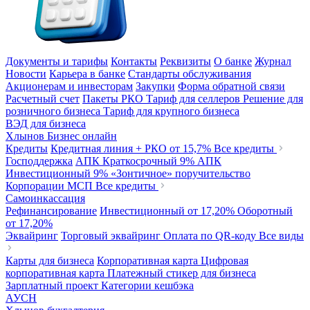
Документы и тарифы
Контакты
Реквизиты
О банке
Журнал
Новости
Карьера в банке
Стандарты обслуживания
Акционерам и инвесторам
Закупки
Форма обратной связи
Расчетный счет
Пакеты РКО
Тариф для селлеров
Решение для
розничного бизнеса
Тариф для крупного бизнеса
ВЭД для бизнеса
Хлынов Бизнес онлайн
Кредиты
Кредитная линия + РКО
от 15,7%
Все кредиты
Господдержка
АПК Краткосрочный
9%
АПК
Инвестиционный
9%
«Зонтичное» поручительство
Корпорации МСП
Все кредиты
Самоинкассация
Рефинансирование
Инвестиционный
от 17,20%
Оборотный
от 17,20%
Эквайринг
Торговый эквайринг
Оплата по QR-коду
Все виды
Карты для бизнеса
Корпоративная карта
Цифровая
корпоративная карта
Платежный стикер для бизнеса
Зарплатный проект
Категории кешбэка
АУСН