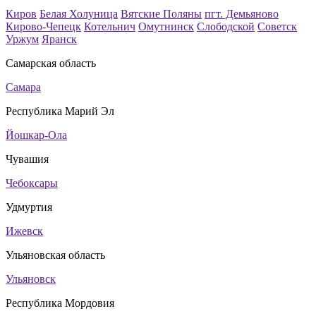
Киров
Белая Холуница
Вятские Поляны
пгт. Демьяново
Кирово-Чепецк
Котельнич
Омутнинск
Слободской
Советск
Уржум
Яранск
Самарская область
Самара
Республика Марий Эл
Йошкар-Ола
Чувашия
Чебоксары
Удмуртия
Ижевск
Ульяновская область
Ульяновск
Республика Мордовия