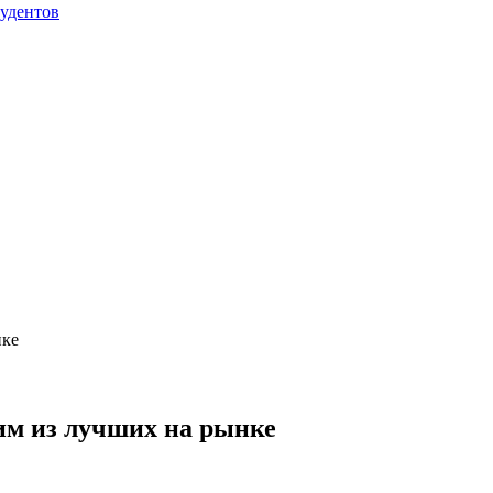
тудентов
нке
им из лучших на рынке