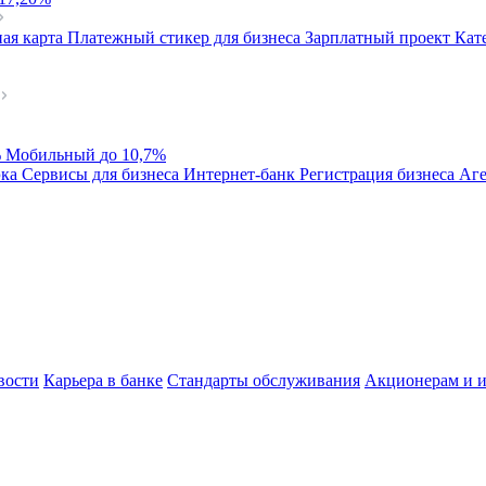
ая карта
Платежный стикер для бизнеса
Зарплатный проект
Кат
%
Мобильный
до 10,7%
эка
Сервисы для бизнеса
Интернет-банк
Регистрация бизнеса
Аге
вости
Карьера в банке
Стандарты обслуживания
Акционерам и и