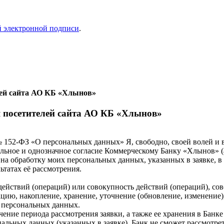
й электронной подписи
.
лей сайта АО КБ «Хлынов»
я посетителей сайта АО КБ «Хлынов»
 152-ФЗ «О персональных данных» Я, свободно, своей волей и в
ельное и однозначное согласие Коммерческому Банку «Хлынов» (
анк) на обработку моих персональных данных, указанных в заявке,
татах её рассмотрения.
йствий (операций) или совокупность действий (операций), сов
ацию, накопление, хранение, уточнение (обновление, изменение)
е персональных данных.
чение периода рассмотрения заявки, а также ее хранения в Банке
нальных данных (указанных в заявке), Банк не сможет рассмотрет