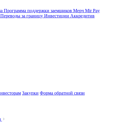
ма
Программа поддержки заемщиков
Мерч
Mir Pay
е
Переводы за границу
Инвестиции
Аккредитив
нвесторам
Закупки
Форма обратной связи
ы