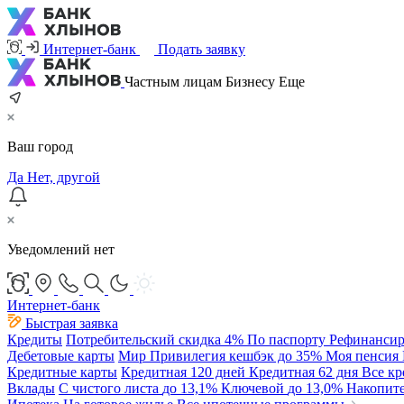
Интернет-банк
Подать заявку
Частным лицам
Бизнесу
Еще
Ваш город
Да
Нет, другой
Уведомлений нет
Интернет-банк
Быстрая заявка
Кредиты
Потребительский
скидка 4%
По паспорту
Рефинансир
Дебетовые карты
Мир Привилегия
кешбэк до 35%
Моя пенсия
Кредитные карты
Кредитная 120 дней
Кредитная 62 дня
Все к
Вклады
С чистого листа
до 13,1%
Ключевой
до 13,0%
Накопит