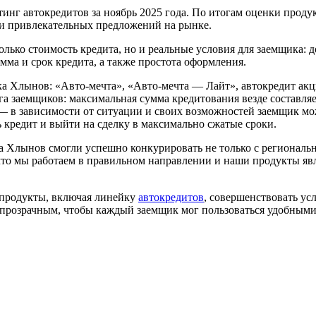
нг автокредитов за ноябрь 2025 года. По итогам оценки продук
 и привлекательных предложений на рынке.
лько стоимость кредита, но и реальные условия для заемщика: до
ма и срок кредита, а также простота оформления.
анка Хлынов: «Авто-мечта», «Авто-мечта — Лайт», автокредит 
а заемщиков: максимальная сумма кредитования везде составляет 
— в зависимости от ситуации и своих возможностей заемщик мож
ть кредит и выйти на сделку в максимально сжатые сроки.
а Хлынов смогли успешно конкурировать не только с региональ
что мы работаем в правильном направлении и наши продукты яв
 продукты, включая линейку
автокредитов
, совершенствовать ус
и прозрачным, чтобы каждый заемщик мог пользоваться удобны