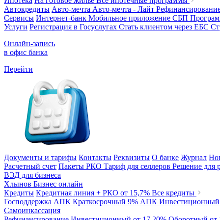
Ипотека
На готовое жилье
Все ипотечные программы
Автокредиты
Авто-мечта
Авто-мечта - Лайт
Рефинансировани
Сервисы
Интернет-банк
Мобильное приложение
СБП
Програм
Услуги
Регистрация в Госуслугах
Стать клиентом через ЕБС
Ст
Онлайн-запись
в офис банка
Перейти
Документы и тарифы
Контакты
Реквизиты
О банке
Журнал
Но
Расчетный счет
Пакеты РКО
Тариф для селлеров
Решение для 
ВЭД для бизнеса
Хлынов Бизнес онлайн
Кредиты
Кредитная линия + РКО
от 15,7%
Все кредиты
Господдержка
АПК Краткосрочный
9%
АПК Инвестиционны
Самоинкассация
Рефинансирование
Инвестиционный
от 17,20%
Оборотный
от