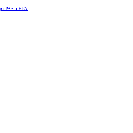
ерт РА» и НРА