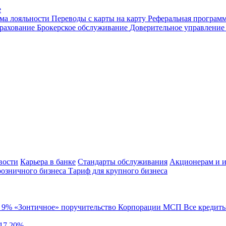
е
ма лояльности
Переводы с карты на карту
Реферальная програм
рахование
Брокерское обслуживание
Доверительное управлени
вости
Карьера в банке
Стандарты обслуживания
Акционерам и и
розничного бизнеса
Тариф для крупного бизнеса
й
9%
«Зонтичное» поручительство Корпорации МСП
Все кредит
 17,20%