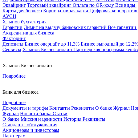
Эквайринг
Торговый эквайринг
Оплата по QR-коду
Все виды
Карты для бизнеса
Корпоративная карта
Цифровая корпоративн
АУСН
Хлынов бухгалтерия
Гарантии
Лимит на выдачу банковских гарантий
Все гарантии
Аккредитив для бизнеса
Факторинг
Депозиты
Бизнес овернайт
до 11,3%
Бизнес выгодный
до 12,2
Сервисы
Хлынов Бизнес онлайн
Партнерская программа кешб
Хлынов Бизнес онлайн
Подробнее
Банк для бизнеса
Подробнее
Документы и тарифы
Контакты
Реквизиты
О банке
Журнал
Но
Журнал
Новости банка
Статьи
О банке
Миссия и ценности
История
Реквизиты
Стандарты обслуживания
Акционерам и инвесторам
Партнерам