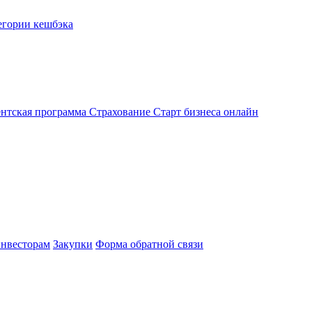
егории кешбэка
нтская программа
Страхование
Старт бизнеса онлайн
нвесторам
Закупки
Форма обратной связи