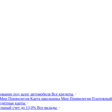
ование под залог автомобиля
Все кредиты
 Мир Привилегия
Карта школьника Мир Привилегия
Платежный
редитные карты
ельный счет
до 13,0%
Все вклады