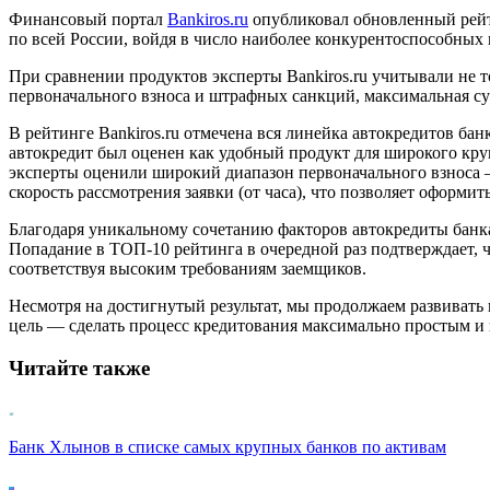
Финансовый портал
Bankiros.ru
опубликовал обновленный рейти
по всей России, войдя в число наиболее конкурентоспособных
При сравнении продуктов эксперты Bankiros.ru учитывали не то
первоначального взноса и штрафных санкций, максимальная сум
В рейтинге Bankiros.ru отмечена вся линейка автокредитов б
автокредит был оценен как удобный продукт для широкого круг
эксперты оценили широкий диапазон первоначального взноса 
скорость рассмотрения заявки (от часа), что позволяет оформи
Благодаря уникальному сочетанию факторов автокредиты банк
Попадание в ТОП-10 рейтинга в очередной раз подтверждает, 
соответствуя высоким требованиям заемщиков.
Несмотря на достигнутый результат, мы продолжаем развивать
цель — сделать процесс кредитования максимально простым 
Читайте также
Банк Хлынов в списке самых крупных банков по активам